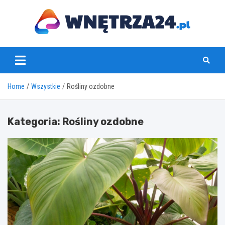
Skip
to
content
www.wnetrza24.pl
Home
Wszystkie
Rośliny ozdobne
Kategoria:
Rośliny ozdobne