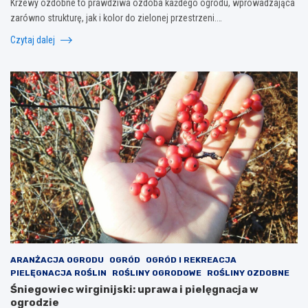
Krzewy ozdobne to prawdziwa ozdoba każdego ogrodu, wprowadzająca
zarówno strukturę, jak i kolor do zielonej przestrzeni.…
Czytaj dalej
ARANŻACJA OGRODU
OGRÓD
OGRÓD I REKREACJA
PIELĘGNACJA ROŚLIN
ROŚLINY OGRODOWE
ROŚLINY OZDOBNE
Śniegowiec wirginijski: uprawa i pielęgnacja w
ogrodzie