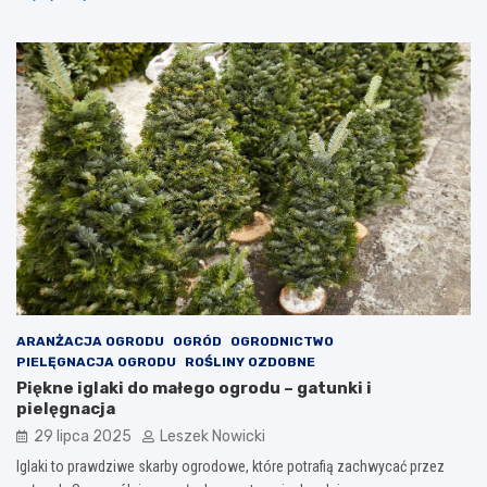
ARANŻACJA OGRODU
OGRÓD
OGRODNICTWO
PIELĘGNACJA OGRODU
ROŚLINY OZDOBNE
Piękne iglaki do małego ogrodu – gatunki i
pielęgnacja
29 lipca 2025
Leszek Nowicki
Iglaki to prawdziwe skarby ogrodowe, które potrafią zachwycać przez