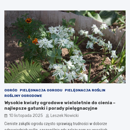
OGRÓD
PIELĘGNACJA OGRODU
PIELĘGNACJA ROŚLIN
ROŚLINY OGRODOWE
Wysokie kwiaty ogrodowe wieloletnie do cienia –
najlepsze gatunki i porady pielęgnacyjne
10 listopada 2025
Leszek Nowicki
Cieniste zakątki ogrodu często sprawiają trudności w doborze
odpowiednich roślin, szczególnie gdy zależy nam na wysokich,…