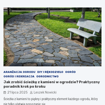
ARANŻACJA OGRODU
DIY I RĘKODZIEŁO
OGRÓD
OGRÓD I REKREACJA
OGRODNICTWO
Jak zrobić ścieżkę z kamieni w ogrodzie? Praktyczny
poradnik krok po kroku
21 lipca 2025
Leszek Nowicki
Ścieżka z kamieni to piękny i praktyczny element każdego ogrodu, który
nie tylko ułatwia poruszanie się…