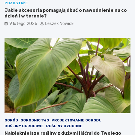
POZOSTAŁE
Jakie akcesoria pomagają dbać o nawodnienie na co
dzień i w terenie?
9 lutego 2026
Leszek Nowicki
OGRÓD
OGRODNICTWO
PROJEKTOWANIE OGRODU
ROŚLINY OGRODOWE
ROŚLINY OZDOBNE
Najpiękniejsze rośliny z dużymi liśćmi do Twojego