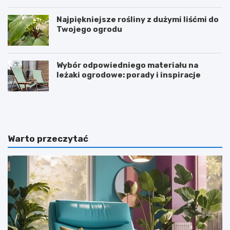
Najpiękniejsze rośliny z dużymi liśćmi do
Twojego ogrodu
Wybór odpowiedniego materiału na
leżaki ogrodowe: porady i inspiracje
B
Z
e
a
t
m
o
o
n
n
Warto przeczytać
–
t
j
o
a
w
k
a
z
n
r
i
o
e
b
d
i
r
ć
e