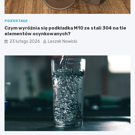
n
a
ć
?
POZOSTAŁE
Czym wyróżnia się podkładka M10 ze stali 304 na tle
elementów ocynkowanych?
23 lutego 2026
Leszek Nowicki