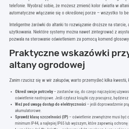
telefonie. Wyobraź sobie, że możesz zmienić kolor światła w al
automatyczne włączanie się o określonej porze – wszystko to b
Inteligentne żarówki do altanki to rozwiązanie droższe na starcie
użytkowania. Niektóre systemy można nawet zintegrować z asyst
pozwala na sterowanie oświetleniem za pomocą komend głosowy
Praktyczne wskazówki przy
altany ogrodowej
Zanim rzucisz się w wir zakupów, warto przemyśleć kilka kwestii,
Określ swoje potrzeby
– zastanów się, do czego najczęściej używasz
oświetlenie nastrojowe. Jeśli czytasz książki czy pracujesz, będzies
Weź pod uwagę dostęp do elektryczności
– jeśli doprowadzenie prą
akumulatorowe.
Sprawdź klasę szczelności (IP)
– oświetlenie zewnętrzne musi być 
minimum IP44, a najlepiej IP65 lub wyższym, które zapewnią ochronę