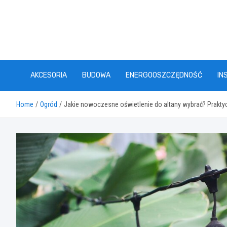
Skip
to
content
AKCESORIA
BUDOWA
ENERGOOSZCZĘDNOŚĆ
IN
Home
Ogród
Jakie nowoczesne oświetlenie do altany wybrać? Praktyc