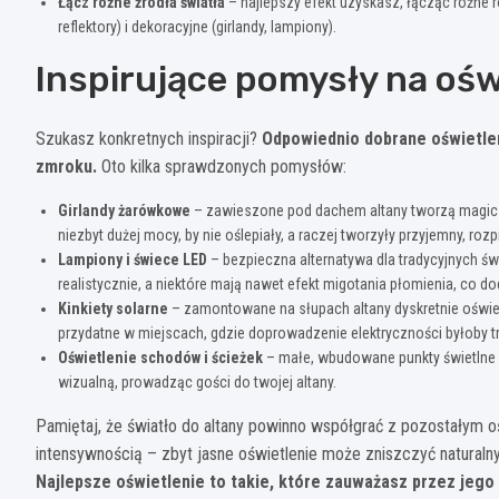
Łącz różne źródła światła
– najlepszy efekt uzyskasz, łącząc różne ro
reflektory) i dekoracyjne (girlandy, lampiony).
Inspirujące pomysły na ośw
Szukasz konkretnych inspiracji?
Odpowiednio dobrane oświetlen
zmroku.
Oto kilka sprawdzonych pomysłów:
Girlandy żarówkowe
– zawieszone pod dachem altany tworzą magiczną
niezbyt dużej mocy, by nie oślepiały, a raczej tworzyły przyjemny, roz
Lampiony i świece LED
– bezpieczna alternatywa dla tradycyjnych św
realistycznie, a niektóre mają nawet efekt migotania płomienia, co do
Kinkiety solarne
– zamontowane na słupach altany dyskretnie oświet
przydatne w miejscach, gdzie doprowadzenie elektryczności byłoby t
Oświetlenie schodów i ścieżek
– małe, wbudowane punkty świetlne 
wizualną, prowadząc gości do twojej altany.
Pamiętaj, że światło do altany powinno współgrać z pozostałym o
intensywnością – zbyt jasne oświetlenie może zniszczyć natural
Najlepsze oświetlenie to takie, które zauważasz przez jego 