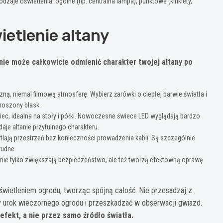
dzaje oświetlenia: ogólne (np. centralna lampa), punktowe (kinkiety,
ietlenie altany
ie może całkowicie odmienić charakter twojej altany po
, niemal filmową atmosferę. Wybierz żarówki o ciepłej barwie światła i
proszony blask.
iec, idealna na stoły i półki. Nowoczesne świece LED wyglądają bardzo
daje altanie przytulnego charakteru.
lają przestrzeń bez konieczności prowadzenia kabli. Są szczególnie
rudne.
nie tylko zwiększają bezpieczeństwo, ale też tworzą efektowną oprawę
świetleniem ogrodu, tworząc spójną całość. Nie przesadzaj z
ny urok wieczornego ogrodu i przeszkadzać w obserwacji gwiazd.
efekt, a nie przez samo źródło światła.