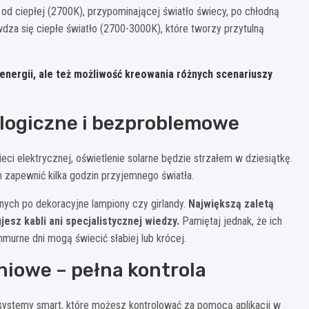
d ciepłej (2700K), przypominającej światło świecy, po chłodną
awdza się ciepłe światło (2700-3000K), które tworzy przytulną
nergii, ale też możliwość kreowania różnych scenariuszy
kologiczne i bezproblemowe
ieci elektrycznej, oświetlenie solarne będzie strzałem w dziesiątkę.
 zapewnić kilka godzin przyjemnego światła.
ych po dekoracyjne lampiony czy girlandy.
Największą zaletą
jesz kabli ani specjalistycznej wiedzy.
Pamiętaj jednak, że ich
murne dni mogą świecić słabiej lub krócej.
niowe – pełna kontrola
systemy smart, które możesz kontrolować za pomocą aplikacji w