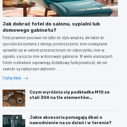
Jak dobrać fotel do salonu, sypialni lub
domowego gabinetu?
Fotel powinien pasować nie tylko do stylu wnętrza, ale także do
sposobu korzystania z danego pomieszczenia. Inne rozwiązanie
sprawdzi się w salonie przeznaczonym do odpoczynku, inne w
sypialni, a jeszcze inne w domowym gabinecie. W wielu aranżacjach
fotele rozkładane zapewniają dodatkową funkcjonalność, ale nie
zawsze są najlepszym wyborem…
Czytaj dalej
Czym wyróżnia się podkładka M10 ze
stali 304 na tle elementów
ocynkowanych?
Jakie akcesoria pomagają dbać o
nawodnienie na co dzień i w terenie?