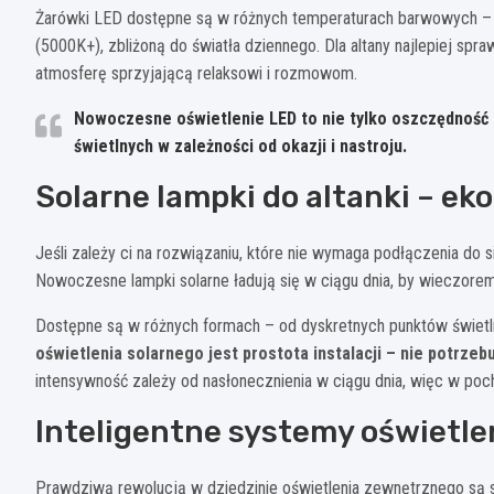
Żarówki LED dostępne są w różnych temperaturach barwowych – o
(5000K+), zbliżoną do światła dziennego. Dla altany najlepiej spr
atmosferę sprzyjającą relaksowi i rozmowom.
Nowoczesne oświetlenie LED to nie tylko oszczędność e
świetlnych w zależności od okazji i nastroju.
Solarne lampki do altanki – e
Jeśli zależy ci na rozwiązaniu, które nie wymaga podłączenia do s
Nowoczesne lampki solarne ładują się w ciągu dnia, by wieczorem
Dostępne są w różnych formach – od dyskretnych punktów świetln
oświetlenia solarnego jest prostota instalacji – nie potrzebu
intensywność zależy od nasłonecznienia w ciągu dnia, więc w poch
Inteligentne systemy oświetle
Prawdziwą rewolucją w dziedzinie oświetlenia zewnętrznego są 