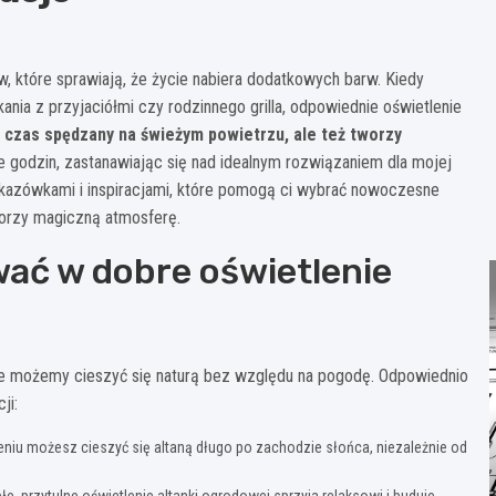
w, które sprawiają, że życie nabiera dodatkowych barw. Kiedy
nia z przyjaciółmi czy rodzinnego grilla, odpowiednie oświetlenie
a czas spędzany na świeżym powietrzu, ale też tworzy
 godzin, zastanawiając się nad idealnym rozwiązaniem dla mojej
skazówkami i inspiracjami, które pomogą ci wybrać nowoczesne
stworzy magiczną atmosferę.
ać w dobre oświetlenie
zie możemy cieszyć się naturą bez względu na pogodę. Odpowiednio
ji:
eniu możesz cieszyć się altaną długo po zachodzie słońca, niezależnie od
, przytulne oświetlenie altanki ogrodowej sprzyja relaksowi i buduje