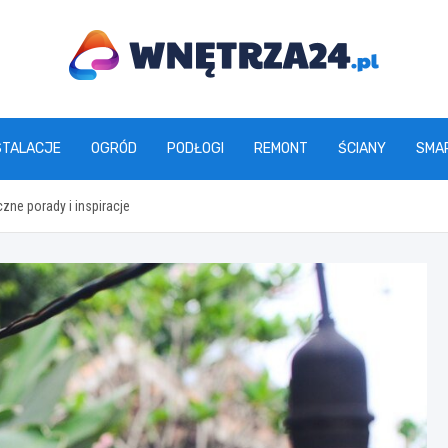
www.wnetrza24.pl
STALACJE
OGRÓD
PODŁOGI
REMONT
ŚCIANY
SMA
zne porady i inspiracje