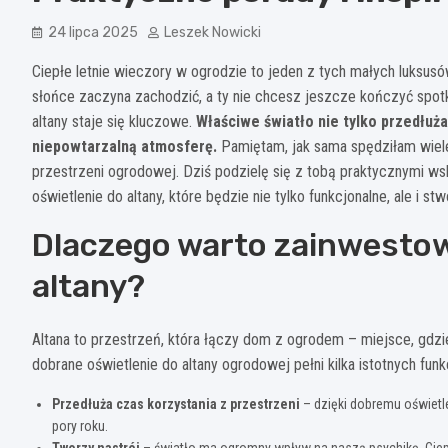
24 lipca 2025
Leszek Nowicki
Ciepłe letnie wieczory w ogrodzie to jeden z tych małych luksusó
słońce zaczyna zachodzić, a ty nie chcesz jeszcze kończyć spotka
altany staje się kluczowe.
Właściwe światło nie tylko przedłuż
niepowtarzalną atmosferę.
Pamiętam, jak sama spędziłam wiele
przestrzeni ogrodowej. Dziś podzielę się z tobą praktycznymi w
oświetlenie do altany, które będzie nie tylko funkcjonalne, ale i 
Dlaczego warto zainwestow
altany?
Altana to przestrzeń, która łączy dom z ogrodem – miejsce, gd
dobrane oświetlenie do altany ogrodowej pełni kilka istotnych funkc
Przedłuża czas korzystania z przestrzeni
– dzięki dobremu oświetl
pory roku.
Tworzy nastrój
– światło ma ogromny wpływ na naszą psychikę. Ciepłe