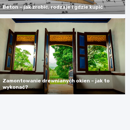
Beton – jak zrobić, rodzaje i gdzie kupić
Zamontowanie drewnianych okien – jak to
wykonać?