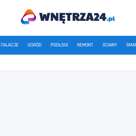
www.wnetrza24.pl
STALACJE
OGRÓD
PODŁOGI
REMONT
ŚCIANY
SMA