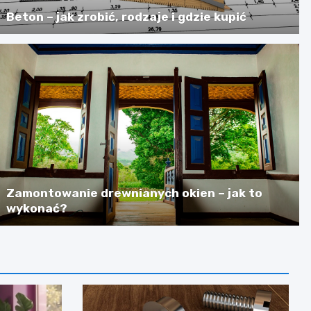
Beton – jak zrobić, rodzaje i gdzie kupić
Zamontowanie drewnianych okien – jak to
wykonać?