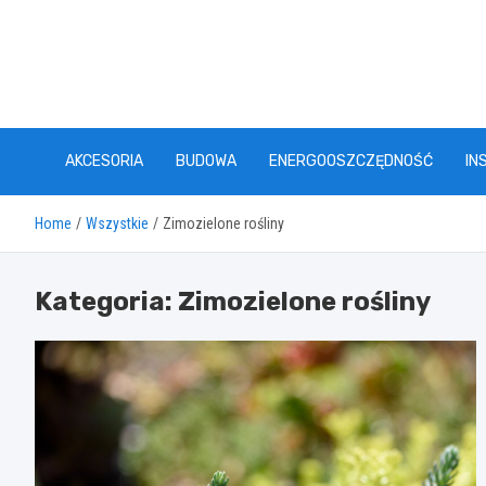
Skip
to
content
AKCESORIA
BUDOWA
ENERGOOSZCZĘDNOŚĆ
IN
Home
Wszystkie
Zimozielone rośliny
Kategoria:
Zimozielone rośliny