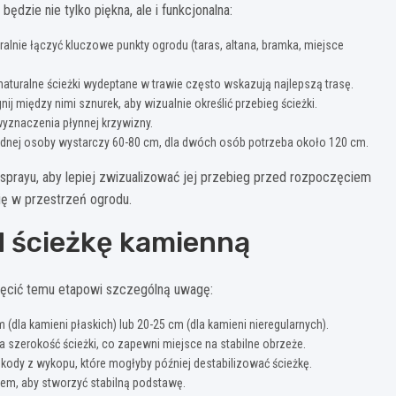
a będzie nie tylko piękna, ale i funkcjonalna:
ralnie łączyć kluczowe punkty ogrodu (taras, altana, bramka, miejsce
 naturalne ścieżki wydeptane w trawie często wskazują najlepszą trasę.
j między nimi sznurek, aby wizualnie określić przebieg ścieżki.
yznaczenia płynnej krzywizny.
jednej osoby wystarczy 60-80 cm, dla dwóch osób potrzeba około 120 cm.
w sprayu, aby lepiej zwizualizować jej przebieg przed rozpoczęciem
ię w przestrzeń ogrodu.
d ścieżkę kamienną
ęcić temu etapowi szczególną uwagę:
la kamieni płaskich) lub 20-25 cm (dla kamieni nieregularnych).
szerokość ścieżki, co zapewni miejsce na stabilne obrzeże.
szkody z wykopu, które mogłyby później destabilizować ścieżkę.
iem, aby stworzyć stabilną podstawę.