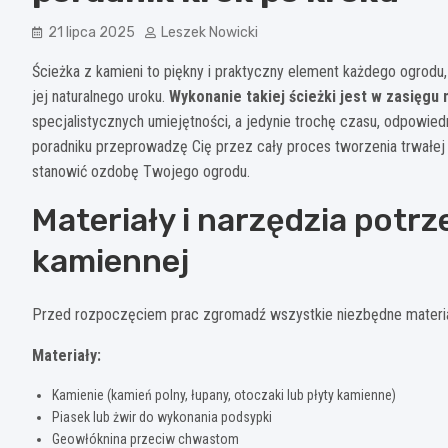
21 lipca 2025
Leszek Nowicki
Ścieżka z kamieni to piękny i praktyczny element każdego ogrodu, k
jej naturalnego uroku.
Wykonanie takiej ścieżki jest w zasięgu
specjalistycznych umiejętności, a jedynie trochę czasu, odpowi
poradniku przeprowadzę Cię przez cały proces tworzenia trwałej i 
stanowić ozdobę Twojego ogrodu.
Materiały i narzędzia potr
kamiennej
Przed rozpoczęciem prac zgromadź wszystkie niezbędne materiały
Materiały:
Kamienie (kamień polny, łupany, otoczaki lub płyty kamienne)
Piasek lub żwir do wykonania podsypki
Geowłóknina przeciw chwastom