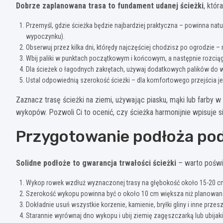
Dobrze zaplanowana trasa to fundament udanej ścieżki
, któr
Przemyśl, gdzie ścieżka będzie najbardziej praktyczna – powinna natu
wypoczynku).
Obserwuj przez kilka dni, którędy najczęściej chodzisz po ogrodzie –
Wbij paliki w punktach początkowym i końcowym, a następnie rozciągni
Dla ścieżek o łagodnych zakrętach, używaj dodatkowych palików do w
Ustal odpowiednią szerokość ścieżki – dla komfortowego przejścia 
Zaznacz trasę ścieżki na ziemi, używając piasku, mąki lub farby 
wykopów. Pozwoli Ci to ocenić, czy ścieżka harmonijnie wpisuje s
Przygotowanie podłoża po
Solidne podłoże to gwarancja trwałości ścieżki
– warto poświ
Wykop rowek wzdłuż wyznaczonej trasy na głębokość około 15-20 cm (d
Szerokość wykopu powinna być o około 10 cm większa niż planowana 
Dokładnie usuń wszystkie korzenie, kamienie, bryłki gliny i inne prze
Starannie wyrównaj dno wykopu i ubij ziemię zagęszczarką lub ubijak