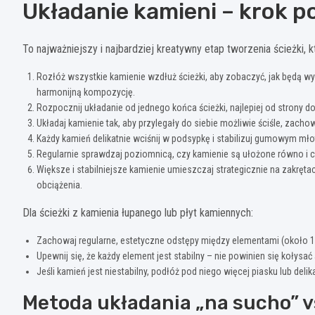
Układanie kamieni – krok p
To najważniejszy i najbardziej kreatywny etap tworzenia ścieżki,
Rozłóż wszystkie kamienie wzdłuż ścieżki, aby zobaczyć, jak będą wy
harmonijną kompozycję.
Rozpocznij układanie od jednego końca ścieżki, najlepiej od strony d
Układaj kamienie tak, aby przylegały do siebie możliwie ściśle, zach
Każdy kamień delikatnie wciśnij w podsypkę i stabilizuj gumowym mło
Regularnie sprawdzaj poziomnicą, czy kamienie są ułożone równo i c
Większe i stabilniejsze kamienie umieszczaj strategicznie na zakręt
obciążenia.
Dla ścieżki z kamienia łupanego lub płyt kamiennych:
Zachowaj regularne, estetyczne odstępy między elementami (około 1
Upewnij się, że każdy element jest stabilny – nie powinien się kołysa
Jeśli kamień jest niestabilny, podłóż pod niego więcej piasku lub del
Metoda układania „na sucho” v