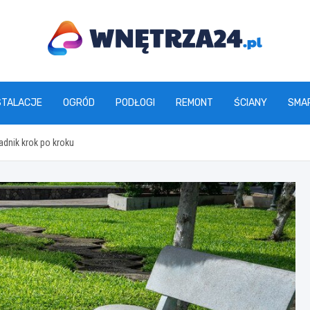
www.wnetrza24.pl
STALACJE
OGRÓD
PODŁOGI
REMONT
ŚCIANY
SMA
adnik krok po kroku