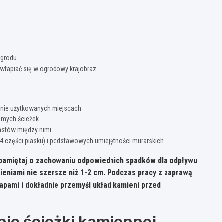
ogrodu
ą wtapiać się w ogrodowy krajobraz
wnie użytkowanych miejscach
romych ścieżek
astów między nimi
 części piasku) i podstawowych umiejętności murarskich
, pamiętaj o zachowaniu odpowiednich spadków dla odpływu
ieniami nie szersze niż 1-2 cm. Podczas pracy z zaprawą
apami i dokładnie przemyśl układ kamieni przed
ie ścieżki kamiennej