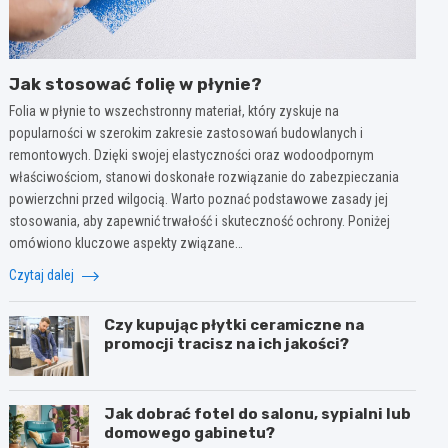
Jak stosować folię w płynie?
Folia w płynie to wszechstronny materiał, który zyskuje na
popularności w szerokim zakresie zastosowań budowlanych i
remontowych. Dzięki swojej elastyczności oraz wodoodpornym
właściwościom, stanowi doskonałe rozwiązanie do zabezpieczania
powierzchni przed wilgocią. Warto poznać podstawowe zasady jej
stosowania, aby zapewnić trwałość i skuteczność ochrony. Poniżej
omówiono kluczowe aspekty związane…
Czytaj dalej
Czy kupując płytki ceramiczne na
promocji tracisz na ich jakości?
Jak dobrać fotel do salonu, sypialni lub
domowego gabinetu?