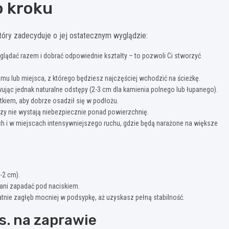
o kroku
 który zadecyduje o jej ostatecznym wyglądzie:
glądać razem i dobrać odpowiednie kształty – to pozwoli Ci stworzyć
omu lub miejsca, z którego będziesz najczęściej wchodzić na ścieżkę.
owując jednak naturalne odstępy (2-3 cm dla kamienia polnego lub łupanego).
tkiem, aby dobrze osadził się w podłożu.
zy nie wystają niebezpiecznie ponad powierzchnię.
ach i w miejscach intensywniejszego ruchu, gdzie będą narażone na większe
-2 cm).
ć ani zapadać pod naciskiem.
ikatnie zagłęb mocniej w podsypkę, aż uzyskasz pełną stabilność.
s. na zaprawie