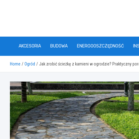
Skip
to
content
AKCESORIA
BUDOWA
ENERGOOSZCZĘDNOŚĆ
IN
Home
Ogród
Jak zrobić ścieżkę z kamieni w ogrodzie? Praktyczny por