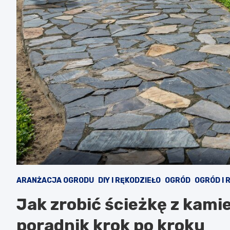
ARANŻACJA OGRODU
DIY I RĘKODZIEŁO
OGRÓD
OGRÓD I 
Jak zrobić ścieżkę z kami
poradnik krok po kroku