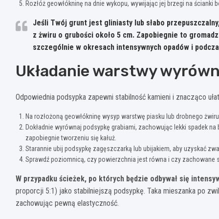
Rozłóż geowłókninę na dnie wykopu, wywijając jej brzegi na ścianki 
Jeśli Twój grunt jest gliniasty lub słabo przepuszczalny
z żwiru o grubości około 5 cm
. Zapobiegnie to gromadze
szczególnie w okresach intensywnych opadów i podcza
Układanie warstwy wyrówn
Odpowiednia podsypka zapewni stabilność kamieni i znacząco ułatw
Na rozłożoną geowłókninę wysyp warstwę piasku lub drobnego żwiru 
Dokładnie wyrównaj podsypkę grabiami, zachowując lekki spadek na 
zapobiegnie tworzeniu się kałuż.
Starannie ubij podsypkę zagęszczarką lub ubijakiem, aby uzyskać zwar
Sprawdź poziomnicą, czy powierzchnia jest równa i czy zachowane 
W przypadku ścieżek, po których będzie odbywał się intensy
proporcji 5:1) jako stabilniejszą podsypkę. Taka mieszanka po zwi
zachowując pewną elastyczność.