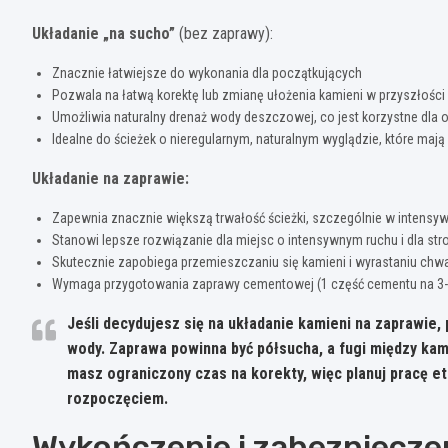
Układanie „na sucho”
(bez zaprawy):
Znacznie łatwiejsze do wykonania dla początkujących
Pozwala na łatwą korektę lub zmianę ułożenia kamieni w przyszłości
Umożliwia naturalny drenaż wody deszczowej, co jest korzystne dla 
Idealne do ścieżek o nieregularnym, naturalnym wyglądzie, które maj
Układanie na zaprawie:
Zapewnia znacznie większą trwałość ścieżki, szczególnie w intensy
Stanowi lepsze rozwiązanie dla miejsc o intensywnym ruchu i dla st
Skutecznie zapobiega przemieszczaniu się kamieni i wyrastaniu chw
Wymaga przygotowania zaprawy cementowej (1 część cementu na 3-4
Jeśli decydujesz się na układanie kamieni na zaprawie
wody.
Zaprawa powinna być półsucha, a fugi między kam
masz ograniczony czas na korekty, więc planuj pracę et
rozpoczęciem.
Wykończenie i zabezpieczen