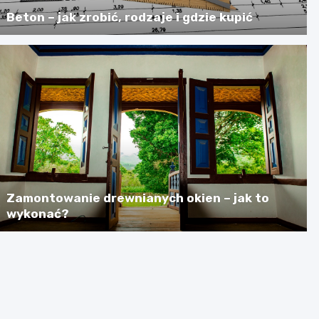
Beton – jak zrobić, rodzaje i gdzie kupić
Zamontowanie drewnianych okien – jak to
wykonać?