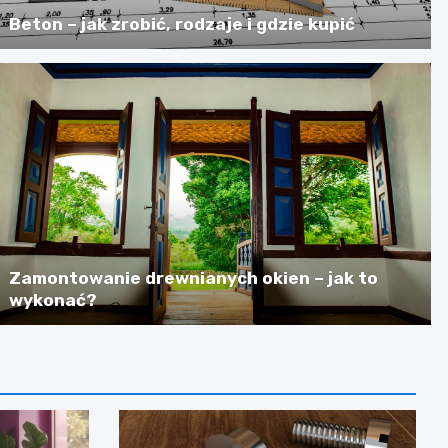
Beton – jak zrobić, rodzaje i gdzie kupić
Zamontowanie drewnianych okien – jak to
wykonać?