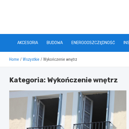
Skip
to
content
AKCESORIA
BUDOWA
ENERGOOSZCZĘDNOŚĆ
IN
Home
Wszystkie
Wykończenie wnętrz
Kategoria:
Wykończenie wnętrz