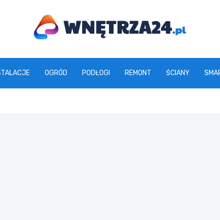
www.wnetrza24.pl
STALACJE
OGRÓD
PODŁOGI
REMONT
ŚCIANY
SMA