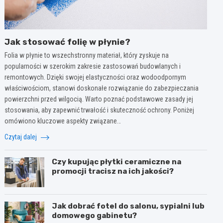
Jak stosować folię w płynie?
Folia w płynie to wszechstronny materiał, który zyskuje na
popularności w szerokim zakresie zastosowań budowlanych i
remontowych. Dzięki swojej elastyczności oraz wodoodpornym
właściwościom, stanowi doskonałe rozwiązanie do zabezpieczania
powierzchni przed wilgocią. Warto poznać podstawowe zasady jej
stosowania, aby zapewnić trwałość i skuteczność ochrony. Poniżej
omówiono kluczowe aspekty związane…
Czytaj dalej
Czy kupując płytki ceramiczne na
promocji tracisz na ich jakości?
Jak dobrać fotel do salonu, sypialni lub
domowego gabinetu?