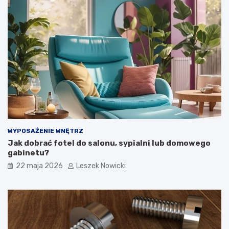
k
j
u
a
p
k
i
t
ć
o
w
y
k
o
n
a
ć
?
WYPOSAŻENIE WNĘTRZ
Jak dobrać fotel do salonu, sypialni lub domowego
gabinetu?
22 maja 2026
Leszek Nowicki