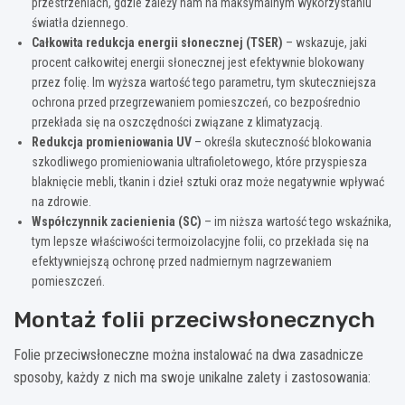
przestrzeniach, gdzie zależy nam na maksymalnym wykorzystaniu
światła dziennego.
Całkowita redukcja energii słonecznej (TSER)
– wskazuje, jaki
procent całkowitej energii słonecznej jest efektywnie blokowany
przez folię. Im wyższa wartość tego parametru, tym skuteczniejsza
ochrona przed przegrzewaniem pomieszczeń, co bezpośrednio
przekłada się na oszczędności związane z klimatyzacją.
Redukcja promieniowania UV
– określa skuteczność blokowania
szkodliwego promieniowania ultrafioletowego, które przyspiesza
blaknięcie mebli, tkanin i dzieł sztuki oraz może negatywnie wpływać
na zdrowie.
Współczynnik zacienienia (SC)
– im niższa wartość tego wskaźnika,
tym lepsze właściwości termoizolacyjne folii, co przekłada się na
efektywniejszą ochronę przed nadmiernym nagrzewaniem
pomieszczeń.
Montaż folii przeciwsłonecznych
Folie przeciwsłoneczne można instalować na dwa zasadnicze
sposoby, każdy z nich ma swoje unikalne zalety i zastosowania: