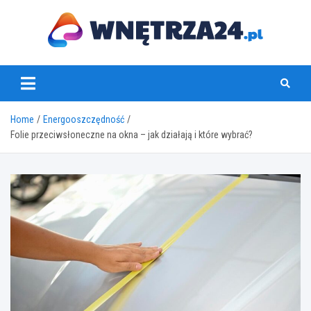
Skip
to
content
www.wnetrza24.pl
Home
Energooszczędność
Folie przeciwsłoneczne na okna – jak działają i które wybrać?