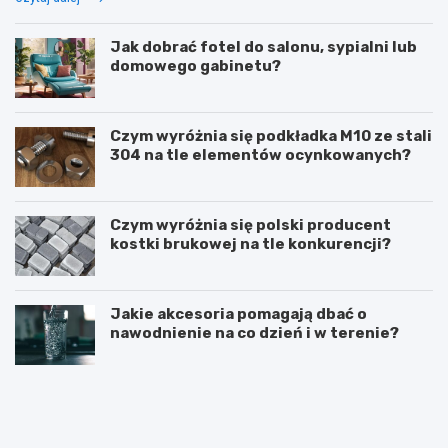
Jak dobrać fotel do salonu, sypialni lub
domowego gabinetu?
Czym wyróżnia się podkładka M10 ze stali
304 na tle elementów ocynkowanych?
Czym wyróżnia się polski producent
kostki brukowej na tle konkurencji?
Jakie akcesoria pomagają dbać o
nawodnienie na co dzień i w terenie?
B
Z
e
a
t
m
o
o
n
n