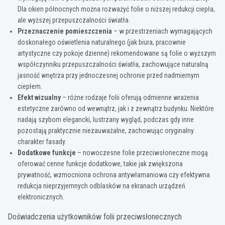
Dla okien północnych można rozważyć folie o niższej redukcji ciepła,
ale wyższej przepuszczalności światła.
Przeznaczenie pomieszczenia
– w przestrzeniach wymagających
doskonałego oświetlenia naturalnego (jak biura, pracownie
artystyczne czy pokoje dzienne) rekomendowane są folie o wyższym
współczynniku przepuszczalności światła, zachowujące naturalną
jasność wnętrza przy jednoczesnej ochronie przed nadmiernym
ciepłem.
Efekt wizualny
– różne rodzaje folii oferują odmienne wrażenia
estetyczne zarówno od wewnątrz, jak i z zewnątrz budynku. Niektóre
nadają szybom elegancki, lustrzany wygląd, podczas gdy inne
pozostają praktycznie niezauważalne, zachowując oryginalny
charakter fasady.
Dodatkowe funkcje
– nowoczesne folie przeciwsłoneczne mogą
oferować cenne funkcje dodatkowe, takie jak zwiększona
prywatność, wzmocniona ochrona antywłamaniowa czy efektywna
redukcja nieprzyjemnych odblasków na ekranach urządzeń
elektronicznych.
Doświadczenia użytkowników folii przeciwsłonecznych