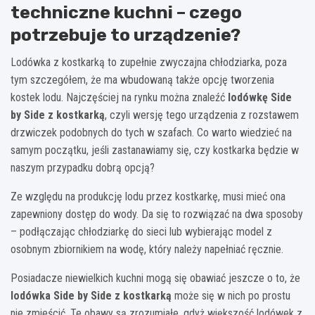
techniczne kuchni – czego
potrzebuje to urządzenie?
Lodówka z kostkarką to zupełnie zwyczajna chłodziarka, poza
tym szczegółem, że ma wbudowaną także opcję tworzenia
kostek lodu. Najczęściej na rynku można znaleźć
lodówkę Side
by Side z kostkarką
, czyli wersję tego urządzenia z rozstawem
drzwiczek podobnych do tych w szafach. Co warto wiedzieć na
samym początku, jeśli zastanawiamy się, czy kostkarka będzie w
naszym przypadku dobrą opcją?
Ze względu na produkcję lodu przez kostkarkę, musi mieć ona
zapewniony dostęp do wody. Da się to rozwiązać na dwa sposoby
– podłączając chłodziarkę do sieci lub wybierając model z
osobnym zbiornikiem na wodę, który należy napełniać ręcznie.
Posiadacze niewielkich kuchni mogą się obawiać jeszcze o to, że
lodówka Side by Side z kostkarką
może się w nich po prostu
nie zmieścić. Te obawy są zrozumiałe, gdyż większość lodówek z