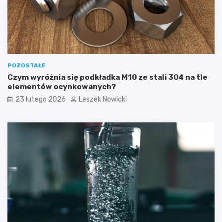
y
k
o
n
a
ć
?
POZOSTAŁE
Czym wyróżnia się podkładka M10 ze stali 304 na tle
elementów ocynkowanych?
23 lutego 2026
Leszek Nowicki