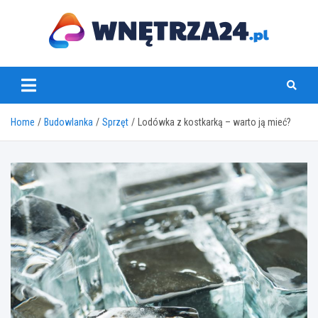
Skip
to
content
www.wnetrza24.pl
Home
Budowlanka
Sprzęt
Lodówka z kostkarką – warto ją mieć?