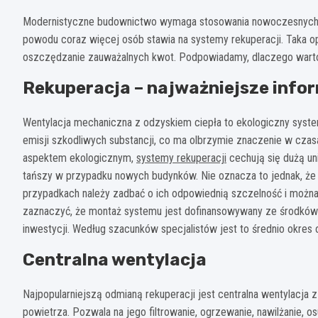
Modernistyczne budownictwo wymaga stosowania nowoczesnych r
powodu coraz więcej osób stawia na systemy rekuperacji. Taka op
oszczędzanie zauważalnych kwot. Podpowiadamy, dlaczego warto 
Rekuperacja – najważniejsze info
Wentylacja mechaniczna z odzyskiem ciepła to ekologiczny syste
emisji szkodliwych substancji, co ma olbrzymie znaczenie w czas
aspektem ekologicznym,
systemy rekuperacji
cechują się dużą un
tańszy w przypadku nowych budynków. Nie oznacza to jednak, że n
przypadkach należy zadbać o ich odpowiednią szczelność i można 
zaznaczyć, że montaż systemu jest dofinansowywany ze środków
inwestycji. Według szacunków specjalistów jest to średnio okres o
Centralna wentylacja
Najpopularniejszą odmianą rekuperacji jest centralna wentylacja
powietrza. Pozwala na jego filtrowanie, ogrzewanie, nawilżanie, o