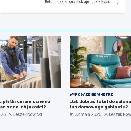
Beton – jak zrobić, rodzaje i gdzie kupić
WYPOSAŻENIE WNĘTRZ
c płytki ceramiczne na
Jak dobrać fotel do salonu
acisz na ich jakości?
lub domowego gabinetu?
026
Leszek Nowicki
22 maja 2026
Leszek Now