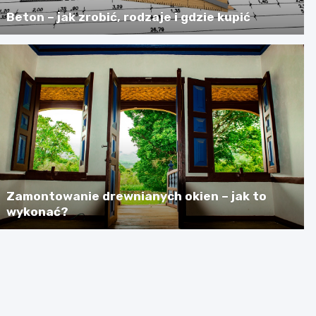
Beton – jak zrobić, rodzaje i gdzie kupić
Zamontowanie drewnianych okien – jak to
wykonać?