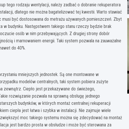
p tego rodzaju wentylacji, należy zadbać o dobranie rekuperatora
talacji, dlatego nie można bagatelizować tej kwestii. Warto stawiać
c musi być dostosowana do metrażu używanych pomieszczeń. Zbyt
rza w budynku. Następstwem takiego stanu rzeczy będzie brak
poczucie osób w nim przebywających. Z drugiej strony dobór
jnością i marnowaniem energii. Taki system pozwala na zauważalne
nawet do 40%.
korzystaniu mniejszych jednostek. Są one montowane w
przypadku modelów centralnych, taki system pobiera zużyte
na zewnątrz. Ciepło jest przekazywane do świeżego,
 Takie rozwiązanie pozwala na sprawną obsługę jednego
starszych budynków, w których montaż centralnej rekuperacji
iem ciepła jest łatwa i szybka w instalacji. Nie zajmuje wiele
by zwiększyć moc takiego systemu można się zdecydować na montaż
lacja jest bardzo prosta w obsłudze i może być sterowana za