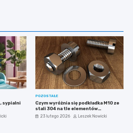
POZOSTAŁE
, sypialni
Czym wyróżnia się podkładka M10 ze
stali 304 na tle elementów
ocynkowanych?
icki
23 lutego 2026
Leszek Nowicki