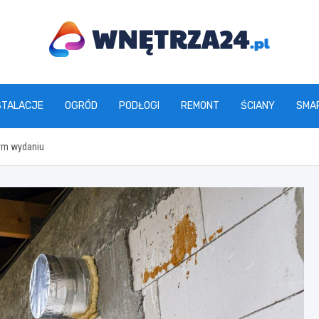
www.wnetrza24.pl
STALACJE
OGRÓD
PODŁOGI
REMONT
ŚCIANY
SMA
ym wydaniu