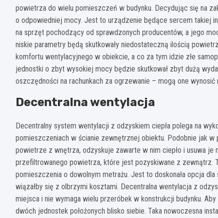
powietrza do wielu pomieszczeń w budynku. Decydując się na zaku
o odpowiedniej mocy. Jest to urządzenie będące sercem takiej ins
na sprzęt pochodzący od sprawdzonych producentów, a jego mo
niskie parametry będą skutkowały niedostateczną ilością powiet
komfortu wentylacyjnego w obiekcie, a co za tym idzie złe samo
jednostki o zbyt wysokiej mocy będzie skutkował zbyt dużą wyda
oszczędności na rachunkach za ogrzewanie – mogą one wynosić 
Decentralna wentylacja
Decentralny system wentylacji z odzyskiem ciepła polega na wy
pomieszczeniach w ścianie zewnętrznej obiektu. Podobnie jak w 
powietrze z wnętrza, odzyskuje zawarte w nim ciepło i usuwa je 
przefiltrowanego powietrza, które jest pozyskiwane z zewnątrz.
pomieszczenia o dowolnym metrażu. Jest to doskonała opcja dla 
wiązałby się z olbrzymi kosztami. Decentralna wentylacja z odzysk
miejsca i nie wymaga wielu przeróbek w konstrukcji budynku. A
dwóch jednostek położonych blisko siebie. Taka nowoczesna insta