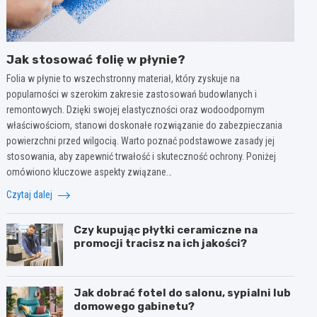
Jak stosować folię w płynie?
Folia w płynie to wszechstronny materiał, który zyskuje na
popularności w szerokim zakresie zastosowań budowlanych i
remontowych. Dzięki swojej elastyczności oraz wodoodpornym
właściwościom, stanowi doskonałe rozwiązanie do zabezpieczania
powierzchni przed wilgocią. Warto poznać podstawowe zasady jej
stosowania, aby zapewnić trwałość i skuteczność ochrony. Poniżej
omówiono kluczowe aspekty związane…
Czytaj dalej
Czy kupując płytki ceramiczne na
promocji tracisz na ich jakości?
Jak dobrać fotel do salonu, sypialni lub
domowego gabinetu?